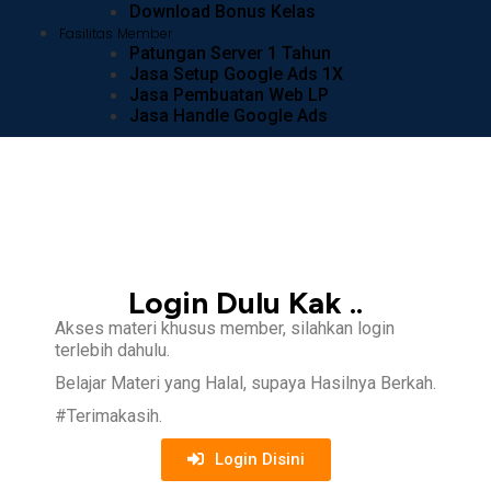
Download Bonus Kelas
Fasilitas Member
Patungan Server 1 Tahun
Jasa Setup Google Ads 1X
Jasa Pembuatan Web LP
Jasa Handle Google Ads
Login Dulu Kak ..
Akses materi khusus member, silahkan login
terlebih dahulu.
Belajar Materi yang Halal, supaya Hasilnya Berkah.
#Terimakasih.
Login Disini