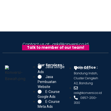
Contact us at : ask@konversi.co.id
Talk to member of our team!
Our Services :
Jasa Google
Main Office :
Jl Villa
Ads
Bandung Indah,
Jasa
Cluster Cengkeh
Pembuatan
A2, Bandung
Website
E-Course
ask@konversi.co.id
Google Ads
0857-2130-
E-Course
3130
Meta Ads